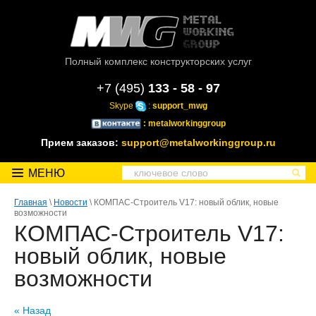
Полный комплекс конструкторских услуг
+7 (495)
133 - 58 - 97
Skype
:
support_mwg
: metalworkinggroup
Прием заказов:
support@metalworkinggroup.ru
МЕНЮ
Главная
\
Новости
\ КОМПАС-Строитель V17: новый облик, новые
возможности
КОМПАС-Строитель V17:
новый облик, новые
возможности
« Назад