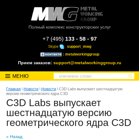
Полный комплекс конструкторских услуг
+7 (495)
133 - 58 - 97
Skype
:
support_mwg
: metalworkinggroup
Прием заказов:
support@metalworkinggroup.ru
МЕНЮ
Главная
\
Новости
\
Новости
\ C3D Labs выпускает шестнадцатую
версию геометрического ядра C3D
C3D Labs выпускает
шестнадцатую версию
геометрического ядра C3D
« Назад