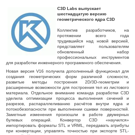
C3D Labs выпускает
шестнадцатую версию
геометрического ядра C3D
Коллектив разработчиков, на
протяжении всего года
трудившийся над новой версией,
представляет пользователям
обновленный набор
профессиональных инструментов
для разработки инженерного программного обеспечения.
Новая версия V16 получила дополненный функционал для
создания геометрических форм различной сложности,
развитые методы построения 2D/3D-геометрии и
расширенные возможности для построения тел из листового
материала. Отдельное внимание команда разработки C3D
уделила оптимизации процесса выполнения сечений и
разрезов, распараллеливанию расчётов внутри ядра и
потокобезопасности при выполнении сшивки поверхностей.
Заметные изменения произошли в работе двумерных
булевых операций. Конвертор С3D «научился»
импортировать форматы STL и VRML, передавать атрибуты
при конвертации, управлять точностью при экспорте STL-