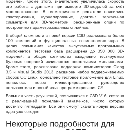
моделей. Кроме этого, значительно увеличилась скорость
его работы с данными при импорте 3D-моделей за счёт
многопоточности. В геометрическом решателе появились
кластеризация, журналирование, драггинг, зеркальная
симметрия для 3D-геометрии, расширенные опции по
построению параметризованных сплайнов.
В общей сложности в новой версии C3D реализовано более
100 изменений в функциональных возможностях ядра. В
целях повышения качества выпускаемых программных
компонентов, тестовая база расширена до 350 000 3D-
моделей, а общее количество ежедневно тестируемых
булевых операций исчисляется несколькими миллионами.
Кроме этого, реализована поддержка компиляторов Clang
3.5 и Visual Studio 2013, расширен набор поддерживаемых
сборок ОС Linux, обновлено тестовое приложение для Linux,
появилось новое иллюстрированное руководство
пользователя и новый язык программирования C#.
Большая часть улучшений, появившихся в C3D V16, связана
с реализацией пожеланий заказчиков, число которых
достигло пятнадцати. Все они смогут скачать новую версию
ядра уже сегодня.
Некоторые подробности для