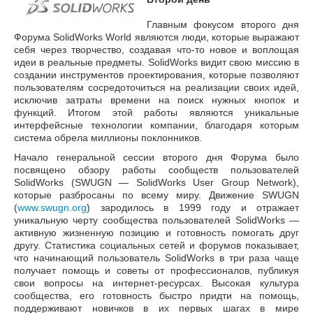
Главным фокусом второго дня
Форума SolidWorks World являются люди, которые выражают
себя через творчество, создавая что-то новое и воплощая
идеи в реальные предметы. SolidWorks видит свою миссию в
создании инструментов проектирования, которые позволяют
пользователям сосредоточиться на реализации своих идей,
исключив затраты времени на поиск нужных кнопок и
функций. Итогом этой работы являются уникальные
интерфейсные технологии компании, благодаря которым
система обрела миллионы поклонников.
Начало генеральной сессии второго дня Форума было
посвящено обзору работы сообществ пользователей
SolidWorks (SWUGN — SolidWorks User Group Network),
которые разбросаны по всему миру. Движение SWUGN
(
www.swugn.org
) зародилось в 1999 году и отражает
уникальную черту сообщества пользователей SolidWorks —
активную жизненную позицию и готовность помогать друг
другу. Статистика социальных сетей и форумов показывает,
что начинающий пользователь SolidWorks в три раза чаще
получает помощь и советы от профессионалов, публикуя
свои вопросы на интернет-ресурсах. Высокая культура
сообщества, его готовность быстро придти на помощь,
поддерживают новичков в их первых шагах в мире