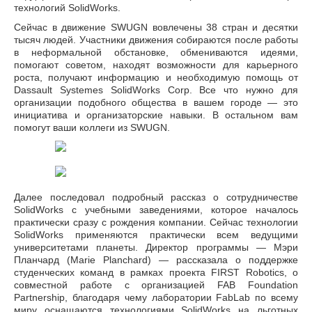
технологий SolidWorks.
Сейчас в движение SWUGN вовлечены 38 стран и десятки
тысяч людей. Участники движения собираются после работы
в неформальной обстановке, обмениваются идеями,
помогают советом, находят возможности для карьерного
роста, получают информацию и необходимую помощь от
Dassault Systemes SolidWorks Corp. Все что нужно для
организации подобного общества в вашем городе — это
инициатива и организаторские навыки. В остальном вам
помогут ваши коллеги из SWUGN.
Далее последовал подробный рассказ о сотрудничестве
SolidWorks с учебными заведениями, которое началось
практически сразу с рождения компании. Сейчас технологии
SolidWorks применяются практически всем ведущими
университетами планеты. Директор программы — Мэри
Планчард (Marie Planchard) — рассказала о поддержке
студенческих команд в рамках проекта FIRST Robotics, о
совместной работе с организацией FAB Foundation
Partnership, благодаря чему лаборатории FabLab по всему
миру оснащаются технологиями SolidWorks на льготных