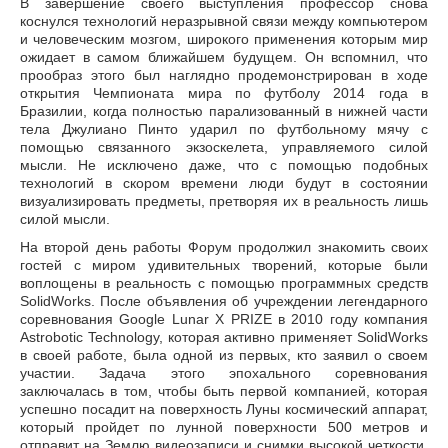
В завершение своего выступления профессор снова
коснулся технологий неразрывной связи между компьютером
и человеческим мозгом, широкого применения которым мир
ожидает в самом ближайшем будущем. Он вспомнил, что
прообраз этого был наглядно продемонстрирован в ходе
открытия Чемпионата мира по футболу 2014 года в
Бразилии, когда полностью парализованный в нижней части
тела Джулиано Пинто ударил по футбольному мячу с
помощью связанного экзоскелета, управляемого силой
мысли. Не исключено даже, что с помощью подобных
технологий в скором времени люди будут в состоянии
визуализировать предметы, претворяя их в реальность лишь
силой мысли.
На второй день работы Форум продолжил знакомить своих
гостей с миром удивительных творений, которые были
воплощены в реальность с помощью программных средств
SolidWorks. После объявления об учреждении легендарного
соревнования Google Lunar X PRIZE в 2010 году компания
Astrobotic Technology, которая активно применяет SolidWorks
в своей работе, была одной из первых, кто заявил о своем
участии. Задача этого эпохального соревнования
заключалась в том, чтобы быть первой компанией, которая
успешно посадит на поверхность Луны космический аппарат,
который пройдет по лунной поверхности 500 метров и
отправит на Землю видеозаписи и снимки высокой четкости,