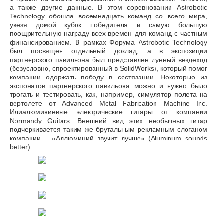
а также другие данные. В этом соревновании Astrobotic
Technology обошла восемнадцать команд со всего мира,
увезя домой кубок победителя и самую большую
поощрительную награду всех времен для команд с частным
финансированием. В рамках Форума Astrobotic Technology
был посвящен отдельный доклад, а в экспозиции
партнерского павильона был представлен лунный вездеход
(безусловно, спроектированный в SolidWorks), который помог
компании одержать победу в состязании. Некоторые из
экспонатов партнерского павильона можно и нужно было
трогать и тестировать, как, например, симулятор полета на
вертолете от Advanced Metal Fabrication Machine Inc.
Илиалюминиевые электрические гитары от компании
Normandy Guitars. Внешний вид этих необычных гитар
подчеркивается таким же брутальным рекламным слоганом
компании – «Аллюминий звучит лучше» (Aluminum sounds
better).