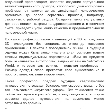
озвученной профессором, является создание виртуального
автоматизированного доктора, способного диагностировать
проблемы от элементарных дисфункций человеческого
организма до более серьезных проблем, например,
связанных с работой сердца. Создание таких виртуальных
докторов понизит затраты на здравоохранение и, в конечном
счете, приведет к улучшению качества и продолжительности
человеческой жизни.
Коснулся профессор также и инноваций в 3D: от создания
3D телевидения без специальных очков до массового
применения 3D печати в повседневной жизни. В будущем
одежда может быть легко «напечатана» согласно нашим
точным индивидуальным параметрам. «Вам не придется
больше «плавать» в футболках, выданных вам на SolidWorks
World, и которые вам велики, - пошутил профессор —
Размер одежды скоро прекратит свое существование и
просто станет, как ваше второе имя».
Также профессор предрек будущее сверхзвукового
путешествия по воздуху: быстрее, чем скорость звука, но без
так называемого «звукового удара». Эта технология также
сейчас находится в разработке, и надо надеяться, в скором
времени сделает путешествия на самолетах менее
затратным по времени.