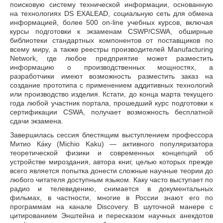
поисковую систему технической информации, основанную
на технологиях DS EXALEAD, социальную сеть для обмена
информацией, более 500 on-line учебных курсов, включая
курсы подготовки к экзаменам CSWP/CSWA, обширные
библиотеки стандартных компонентов от поставщиков по
всему миру, а также реестры производителей Manufacturing
Network, где любое предприятие может разместить
информацию о производственных мощностях, а
разработчики имеют возможность разместить заказ на
создание прототипа с применением аддитивных технологий
или производство изделия. Кстати, до конца марта текущего
года любой участник портала, прошедший курс подготовки к
сертификации CSWA, получает возможность бесплатной
сдачи экзамена.
Завершилась сессия блестящим выступлением профессора
Митио Ка́ку (Michio Kaku) — активного популяризатора
теоретической физики и современных концепций об
устройстве мироздания, автора книг, целью которых прежде
всего является попытка донести сложные научные теории до
любого читателя доступным языком. Каку часто выступает по
радио и телевидению, снимается в документальных
фильмах, в частности, многие в России знают его по
программам на канале Discovery. В шуточной манере с
цитированием Энштейна и пересказом научных анекдотов