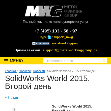
Полный комплекс конструкторских услуг
+7 (495)
133 - 58 - 97
Skype
:
support_mwg
: metalworkinggroup
Прием заказов:
support@metalworkinggroup.ru
МЕНЮ
Главная
\
Новости
\
Новости
\ SolidWorks World 2015. Второй день
SolidWorks World 2015.
Второй день
« Назад
SolidWorks World 2015.
Второй день