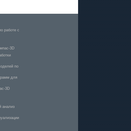
по работе с
мпас-3D
аботки
моделей по
грамм для
ас-3D
й анализ
зуализации