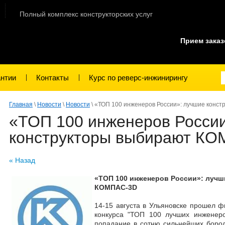
Полный комплекс конструкторских услуг
Прием зака
антии
Контакты
Курс по реверс-инжинирингу
Главная
\
Новости
\
Новости
\ «ТОП 100 инженеров России»: лучшие конс
«ТОП 100 инженеров Росси
конструкторы выбирают К
« Назад
«ТОП 100 инженеров России»: луч
КОМПАС-3D
14-15 августа в Ульяновске прошел ф
конкурса "ТОП 100 лучших инженеро
попадание в сотню сильнейших борол