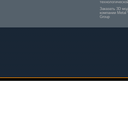
технологическо
Заказать 3D мо
компании Metal 
Group
ква
Минск
Могилев
495) 133-58-97
+375 (44) 547-47-66
+375 (29) 247-47-27
Дорожная, 8
ул. Кальварийская, 42
ул. Королева, 10
pe
:
support_mwg
il:
support@metalworkinggroup.ru