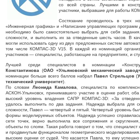
со всей страны. Лучшими в констр
участники, выбравшие для работы КО
Состязание проводилось в трех но
«Инженерная графика» и «Написание управляющих программ д
необходимо было самостоятельно выбрать для себя задания
сложности, и выполнить их за отведенные шесть часов. В ка
могли использовать одну из двух предложенных систем автомат
том числе КОМПАС-3D V15. В каждой из номинаций организ
участников — специалисты, работающие на предприятиях, и ст
Лучшей среди специалистов в номинации «Конст
Константинова
(
ОАО «Ульяновский механический завод
номинации больше всего баллов набрал
Павел Стрельцов
(
технический университет
).
По словам
Леонида Камалова
, специалиста по комплек
АСКОН-Ульяновск, принимавшего участие в оценке работ, оба
высокий уровень владения САПР КОМПАС-3D: «За отведен
удалось выполнить по два задания. Надежда выбрала для с
сложности, Павел — четвертый и пятый. Четвертый уровень бы
формы моделируемых объектов. Надежда успешно справилась
сети точек, верно выполнила все сопряжения и скругления
объекты по слоям. Такая работа говорит о том, что специалист 
и продвинутым функционалом геометрического моделирования.
высокие оценки от судей. Что касается Павла, то ему успешно