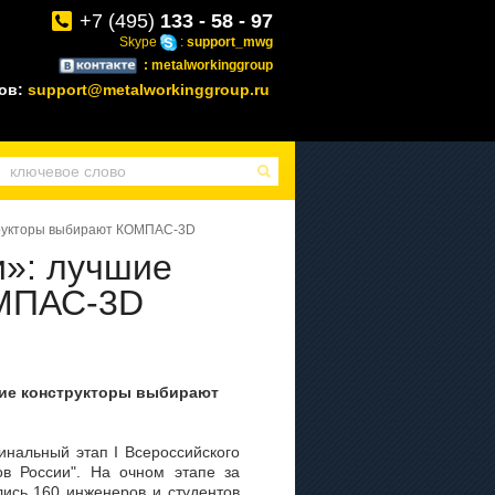
+7 (495)
133 - 58 - 97
Skype
:
support_mwg
: metalworkinggroup
зов:
support@metalworkinggroup.ru
трукторы выбирают КОМПАС-3D
и»: лучшие
ОМПАС-3D
шие конструкторы выбирают
инальный этап I Всероссийского
в России". На очном этапе за
ись 160 инженеров и студентов