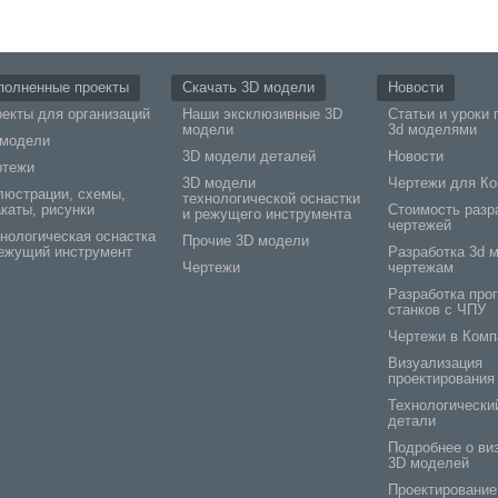
полненные проекты
Скачать 3D модели
Новости
екты для организаций
Наши эксклюзивные 3D
Статьи и уроки 
модели
3d моделями
 модели
3D модели деталей
Новости
ртежи
3D модели
Чертежи для Ко
люстрации, схемы,
технологической оснастки
каты, рисунки
Стоимость разр
и режущего инструмента
чертежей
нологическая оснастка
Прочие 3D модели
ежущий инструмент
Разработка 3d 
Чертежи
чертежам
Разработка про
станков с ЧПУ
Чертежи в Комп
Визуализация
проектирования
Технологически
детали
Подробнее о ви
3D моделей
Проектирование