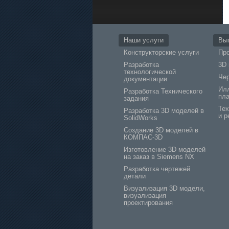
Наши услуги
Вы
Конструкторские услуги
Про
Разработка
3D
технологической
Че
документации
Ил
Разработка Технического
пла
задания
Тех
Разработка 3D моделей в
и р
SolidWorks
Создание 3D моделей в
КОМПАС-3D
Изготовление 3D моделей
на заказ в Siemens NX
Разработка чертежей
детали
Визуализация 3D модели,
визуализация
проектирования