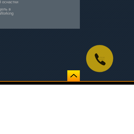
й оснастки
дель в
Working
Создание сайта —
Веб-студия
«МегаСайтГрупп»