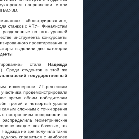
укторском направлении стали
МПАС-3D.
минациях: «Конструирование»,
ля станков с ЧПУ». Финалистам
, разделенные на пять уровней
честве инструмента конкурсанты
изированного проектирования, в
аторы выделили две категории
уденты.
руирование» стала
Надежда
»
). Среди студентов в этой же
Ульяновский государственный
сным инженерным ИТ-решениям
 участника продемонстрировали
ное время обоим победителям
ебя третий и четвертый уровни
л самым сложным с точки зрения
 с построением поверхности по
, распределила геометрические
хорошо владеет как базовым, так
 Надежда не зря получила такие
 удалось справиться с наиболее