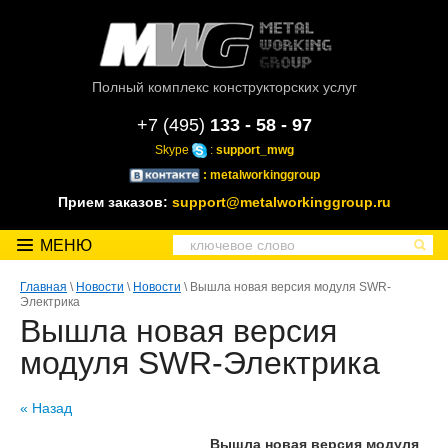
Полный комплекс конструкторских услуг
+7 (495)
133 - 58 - 97
Skype
:
support_mwg
: metalworkinggroup
Прием заказов:
support@metalworkinggroup.ru
МЕНЮ
Главная
\
Новости
\
Новости
\ Вышла новая версия модуля SWR-
Электрика
Вышла новая версия
модуля SWR-Электрика
« Назад
Вышла новая версия модуля