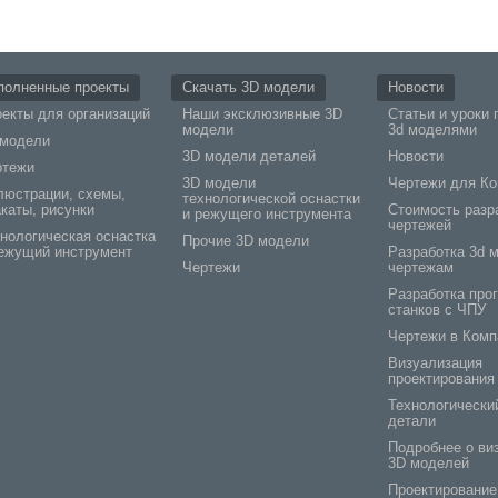
полненные проекты
Скачать 3D модели
Новости
екты для организаций
Наши эксклюзивные 3D
Статьи и уроки 
модели
3d моделями
 модели
3D модели деталей
Новости
ртежи
3D модели
Чертежи для Ко
люстрации, схемы,
технологической оснастки
каты, рисунки
Стоимость разр
и режущего инструмента
чертежей
нологическая оснастка
Прочие 3D модели
ежущий инструмент
Разработка 3d 
Чертежи
чертежам
Разработка про
станков с ЧПУ
Чертежи в Комп
Визуализация
проектирования
Технологически
детали
Подробнее о ви
3D моделей
Проектирование