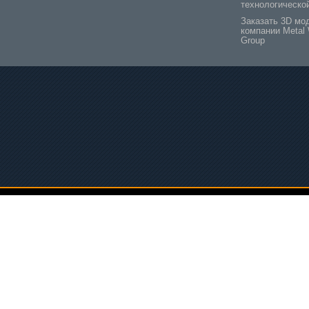
технологическо
Заказать 3D мо
компании Metal 
Group
ква
Минск
Могилев
495) 133-58-97
+375 (44) 547-47-66
+375 (29) 247-47-27
Дорожная, 8
ул. Кальварийская, 42
ул. Королева, 10
pe
:
support_mwg
il:
support@metalworkinggroup.ru