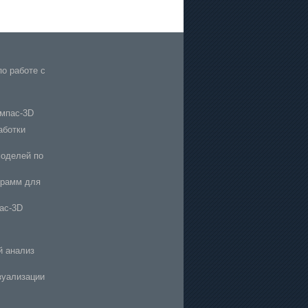
по работе с
мпас-3D
аботки
моделей по
грамм для
ас-3D
й анализ
зуализации