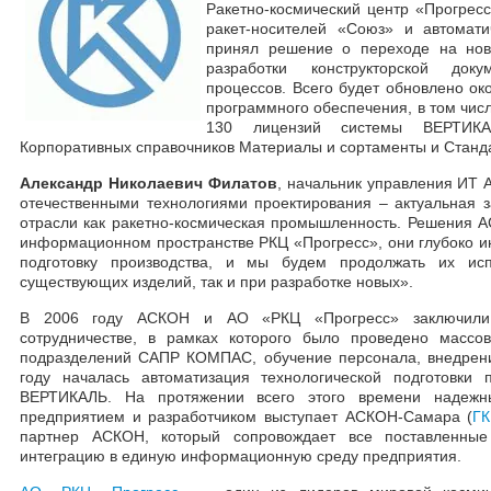
Ракетно-космический центр «Прогресс
ракет-носителей «Союз» и автомати
принял решение о переходе на но
разработки конструкторской доку
процессов. Всего будет обновлено ок
программного обеспечения, в том чи
130 лицензий системы ВЕРТИКА
Корпоративных справочников Материалы и сортаменты и Станд
Александр Николаевич Филатов
, начальник управления ИТ 
отечественными технологиями проектирования – актуальная з
отрасли как ракетно-космическая промышленность. Решения 
информационном пространстве РКЦ «Прогресс», они глубоко и
подготовку производства, и мы будем продолжать их исп
существующих изделий, так и при разработке новых».
В 2006 году АСКОН и АО «РКЦ «Прогресс» заключили 
сотрудничестве, в рамках которого было проведено массов
подразделений САПР КОМПАС, обучение персонала, внедрени
году началась автоматизация технологической подготовки 
ВЕРТИКАЛЬ. На протяжении всего этого времени надеж
предприятием и разработчиком выступает АСКОН-Самара (
ГК
партнер АСКОН, который сопровождает все поставленны
интеграцию в единую информационную среду предприятия.