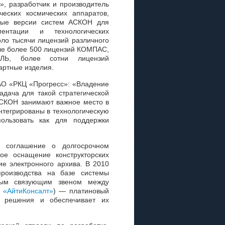
», разработчик и производитель
ческих космических аппаратов,
вые версии систем АСКОН для
ментации и технологических
оло тысячи лицензий различного
сле более 500 лицензий КОМПАС,
ЛЬ, более сотни лицензий
артные изделия.
АО «РКЦ «Прогресс»: «Владение
адача для такой стратегической
АСКОН занимают важное место в
нтегрированы в технологическую
ользовать как для поддержки
соглашение о долгосрочном
ое оснащение конструкторских
е электронного архива. В 2010
производства на базе системы
ным связующим звеном между
 «АйтиКонсалт»
) — платиновый
е решения и обеспечивает их