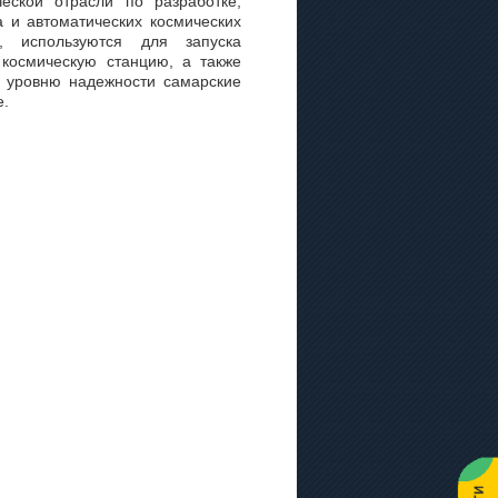
ской отрасли по разработке,
а и автоматических космических
и, используются для запуска
космическую станцию, а также
у уровню надежности самарские
е.