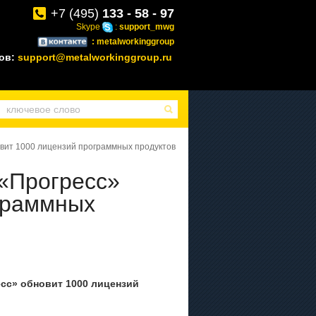
+7 (495)
133 - 58 - 97
Skype
:
support_mwg
: metalworkinggroup
зов:
support@metalworkinggroup.ru
овит 1000 лицензий программных продуктов
 «Прогресс»
граммных
есс» обновит 1000 лицензий