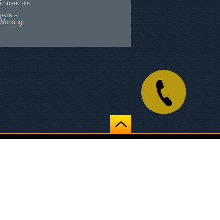
й оснастки
дель в
Working
Создание сайта —
Веб-студия
«МегаСайтГрупп»