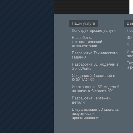
Наши услуги
Вы
Конструкторские услуги
Про
Разработка
3D
технологической
Че
документации
Ил
Разработка Технического
пла
задания
Тех
Разработка 3D моделей в
и р
SolidWorks
Создание 3D моделей в
КОМПАС-3D
Изготовление 3D моделей
на заказ в Siemens NX
Разработка чертежей
детали
Визуализация 3D модели,
визуализация
проектирования