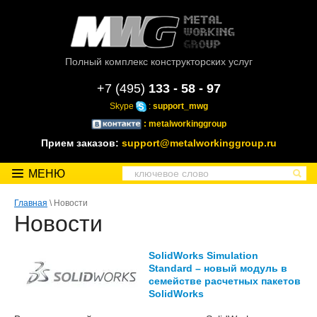
Полный комплекс конструкторских услуг
+7 (495)
133 - 58 - 97
Skype
:
support_mwg
: metalworkinggroup
Прием заказов:
support@metalworkinggroup.ru
МЕНЮ
Главная
\ Новости
Новости
SolidWorks Simulation
Standard – новый модуль в
семействе расчетных пакетов
SolidWorks