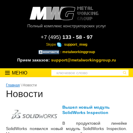
Полный комплекс конструкторских услуг
+7 (495)
133 - 58 - 97
Skype
:
support_mwg
: metalworkinggroup
Прием заказов:
support@metalworkinggroup.ru
МЕНЮ
Главная
\ Новости
Новости
Вышел новый модуль
SolidWorks Inspection
В продуктовой линейке
SolidWorks появился новый модуль SolidWorks Inspection.